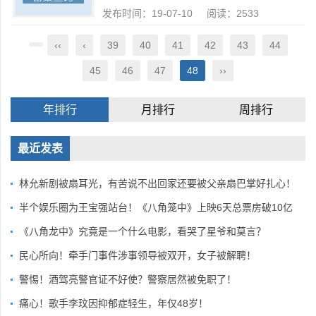
发布时间：19-07-10 阅读：2533
‹‹
‹
39
40
41
42
43
44
45
46
47
48
››
年排行
月排行
周排行
最近发表
林允新剧被扇耳光，有苦说不出回家还要被父亲扇巴掌好扎心！
半个娱乐圈为王宝强站台！《八角笼中》上映6天总票房破10亿
《八角龙中》究竟是一个什么电影，看哭了星爷和莫言？
民心所向！牵手门事件涉事领导被双开，女子被解聘！
警惕！酒驾亮警官证不好使？警察居然被免职了！
痛心！歌手李玟因抑郁症轻生，年仅48岁！