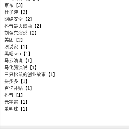
京东
【3】
杜子建
【2】
网络安全
【2】
抖音最火歌曲
【2】
刘强东演说
【2】
美团
【2】
演说家
【1】
黑帽seo
【1】
马云演说
【1】
马化腾演说
【1】
三只松鼠的创业故事
【1】
拼多多
【1】
百亿补贴
【1】
抖音
【1】
元宇宙
【1】
董明珠
【1】