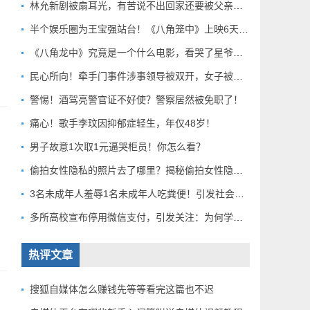
林允新剧被扇耳光，有苦说不出回家还要被父亲扇巴掌好扎心！
半个娱乐圈为王宝强站台！《八角笼中》上映6天总票房破10亿
《八角龙中》究竟是一个什么电影，看哭了星爷和莫言？
民心所向！牵手门事件涉事领导被双开，女子被解聘！
警惕！酒驾亮警官证不好使？警察居然被免职了！
痛心！歌手李玟因抑郁症轻生，年仅48岁！
男子故意1次取1元逼哭柜员！你怎么看？
偷拍女性隐私的照片去了哪里？揭秘偷拍女性隐私产业链！
3名未成年人羞辱1名未成年人吃粪便！引发社会关注！
多所高校宣布停用微信支付，引发关注：为何学校集体行动？
热评文章
搜狐自媒体怎么赚钱先等等看完这篇也不迟