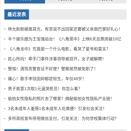
最近发表
林允新剧被扇耳光，有苦说不出回家还要被父亲扇巴掌好扎心！
半个娱乐圈为王宝强站台！《八角笼中》上映6天总票房破10亿
《八角龙中》究竟是一个什么电影，看哭了星爷和莫言？
民心所向！牵手门事件涉事领导被双开，女子被解聘！
警惕！酒驾亮警官证不好使？警察居然被免职了！
痛心！歌手李玟因抑郁症轻生，年仅48岁！
男子故意1次取1元逼哭柜员！你怎么看？
偷拍女性隐私的照片去了哪里？揭秘偷拍女性隐私产业链！
3名未成年人羞辱1名未成年人吃粪便！引发社会关注！
多所高校宣布停用微信支付，引发关注：为何学校集体行动？