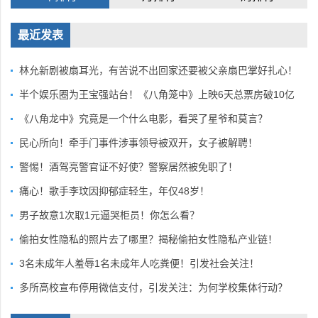
最近发表
林允新剧被扇耳光，有苦说不出回家还要被父亲扇巴掌好扎心！
半个娱乐圈为王宝强站台！《八角笼中》上映6天总票房破10亿
《八角龙中》究竟是一个什么电影，看哭了星爷和莫言？
民心所向！牵手门事件涉事领导被双开，女子被解聘！
警惕！酒驾亮警官证不好使？警察居然被免职了！
痛心！歌手李玟因抑郁症轻生，年仅48岁！
男子故意1次取1元逼哭柜员！你怎么看？
偷拍女性隐私的照片去了哪里？揭秘偷拍女性隐私产业链！
3名未成年人羞辱1名未成年人吃粪便！引发社会关注！
多所高校宣布停用微信支付，引发关注：为何学校集体行动？