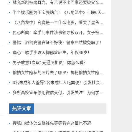
林允新剧被扇耳光，有苦说不出回家还要被父亲扇巴掌好扎心！
半个娱乐圈为王宝强站台！《八角笼中》上映6天总票房破10亿
《八角龙中》究竟是一个什么电影，看哭了星爷和莫言？
民心所向！牵手门事件涉事领导被双开，女子被解聘！
警惕！酒驾亮警官证不好使？警察居然被免职了！
痛心！歌手李玟因抑郁症轻生，年仅48岁！
男子故意1次取1元逼哭柜员！你怎么看？
偷拍女性隐私的照片去了哪里？揭秘偷拍女性隐私产业链！
3名未成年人羞辱1名未成年人吃粪便！引发社会关注！
多所高校宣布停用微信支付，引发关注：为何学校集体行动？
热评文章
搜狐自媒体怎么赚钱先等等看完这篇也不迟