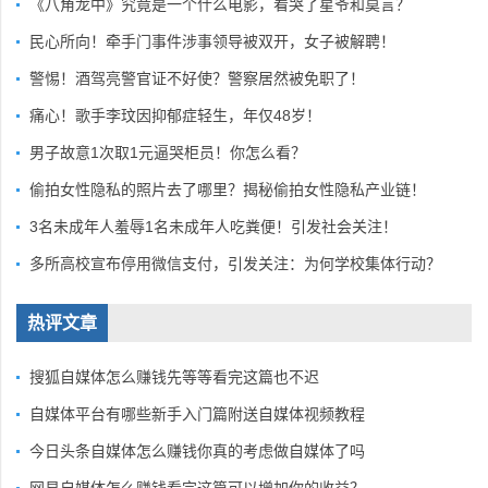
《八角龙中》究竟是一个什么电影，看哭了星爷和莫言？
民心所向！牵手门事件涉事领导被双开，女子被解聘！
警惕！酒驾亮警官证不好使？警察居然被免职了！
痛心！歌手李玟因抑郁症轻生，年仅48岁！
男子故意1次取1元逼哭柜员！你怎么看？
偷拍女性隐私的照片去了哪里？揭秘偷拍女性隐私产业链！
3名未成年人羞辱1名未成年人吃粪便！引发社会关注！
多所高校宣布停用微信支付，引发关注：为何学校集体行动？
热评文章
搜狐自媒体怎么赚钱先等等看完这篇也不迟
自媒体平台有哪些新手入门篇附送自媒体视频教程
今日头条自媒体怎么赚钱你真的考虑做自媒体了吗