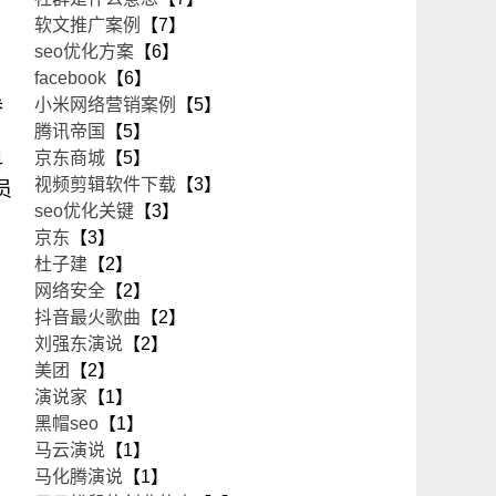
软文推广案例
【7】
seo优化方案
【6】
facebook
【6】
参
小米网络营销案例
【5】
腾讯帝国
【5】
京东商城
【5】
料
视频剪辑软件下载
【3】
员
seo优化关键
【3】
京东
【3】
杜子建
【2】
网络安全
【2】
抖音最火歌曲
【2】
刘强东演说
【2】
美团
【2】
演说家
【1】
黑帽seo
【1】
马云演说
【1】
马化腾演说
【1】