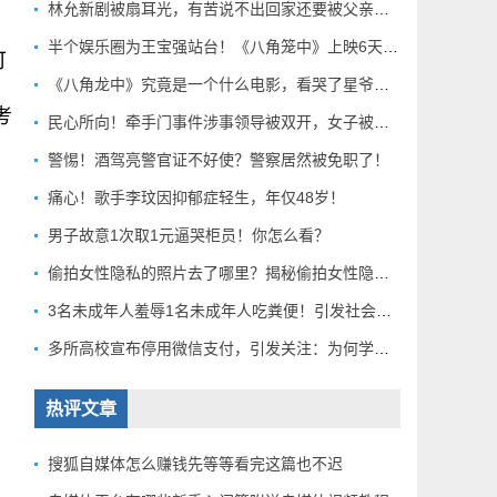
林允新剧被扇耳光，有苦说不出回家还要被父亲扇巴掌好扎心！
半个娱乐圈为王宝强站台！《八角笼中》上映6天总票房破10亿
可
《八角龙中》究竟是一个什么电影，看哭了星爷和莫言？
考
民心所向！牵手门事件涉事领导被双开，女子被解聘！
警惕！酒驾亮警官证不好使？警察居然被免职了！
痛心！歌手李玟因抑郁症轻生，年仅48岁！
男子故意1次取1元逼哭柜员！你怎么看？
偷拍女性隐私的照片去了哪里？揭秘偷拍女性隐私产业链！
3名未成年人羞辱1名未成年人吃粪便！引发社会关注！
多所高校宣布停用微信支付，引发关注：为何学校集体行动？
热评文章
搜狐自媒体怎么赚钱先等等看完这篇也不迟