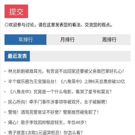
◎欢迎参与讨论，请在这里发表您的看法、交流您的观点。
年排行
月排行
周排行
最近发表
林允新剧被扇耳光，有苦说不出回家还要被父亲扇巴掌好扎心！
半个娱乐圈为王宝强站台！《八角笼中》上映6天总票房破10亿
《八角龙中》究竟是一个什么电影，看哭了星爷和莫言？
民心所向！牵手门事件涉事领导被双开，女子被解聘！
警惕！酒驾亮警官证不好使？警察居然被免职了！
痛心！歌手李玟因抑郁症轻生，年仅48岁！
男子故意1次取1元逼哭柜员！你怎么看？