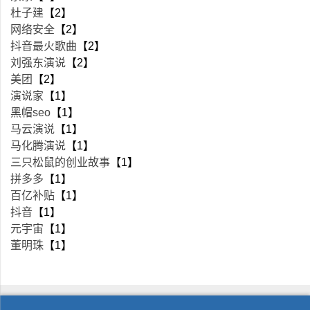
杜子建
【2】
网络安全
【2】
抖音最火歌曲
【2】
刘强东演说
【2】
美团
【2】
演说家
【1】
黑帽seo
【1】
马云演说
【1】
马化腾演说
【1】
三只松鼠的创业故事
【1】
拼多多
【1】
百亿补贴
【1】
抖音
【1】
元宇宙
【1】
董明珠
【1】