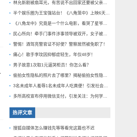
林允新剧被扇耳光，有苦说不出回家还要被父亲扇巴掌好扎心！
半个娱乐圈为王宝强站台！《八角笼中》上映6天总票房破10亿
《八角龙中》究竟是一个什么电影，看哭了星爷和莫言？
民心所向！牵手门事件涉事领导被双开，女子被解聘！
警惕！酒驾亮警官证不好使？警察居然被免职了！
痛心！歌手李玟因抑郁症轻生，年仅48岁！
男子故意1次取1元逼哭柜员！你怎么看？
人
偷拍女性隐私的照片去了哪里？揭秘偷拍女性隐私产业链！
3名未成年人羞辱1名未成年人吃粪便！引发社会关注！
多所高校宣布停用微信支付，引发关注：为何学校集体行动？
热评文章
搜狐自媒体怎么赚钱先等等看完这篇也不迟