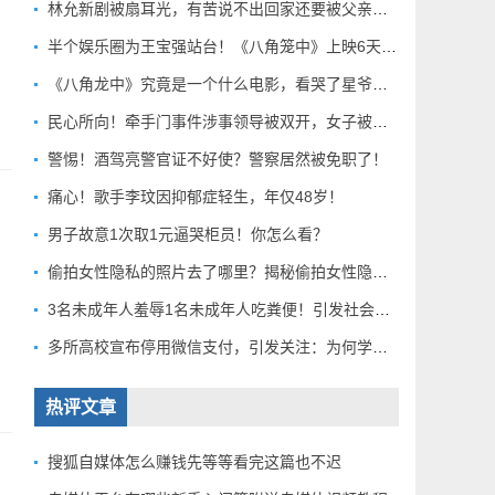
林允新剧被扇耳光，有苦说不出回家还要被父亲扇巴掌好扎心！
半个娱乐圈为王宝强站台！《八角笼中》上映6天总票房破10亿
《八角龙中》究竟是一个什么电影，看哭了星爷和莫言？
民心所向！牵手门事件涉事领导被双开，女子被解聘！
警惕！酒驾亮警官证不好使？警察居然被免职了！
痛心！歌手李玟因抑郁症轻生，年仅48岁！
男子故意1次取1元逼哭柜员！你怎么看？
偷拍女性隐私的照片去了哪里？揭秘偷拍女性隐私产业链！
3名未成年人羞辱1名未成年人吃粪便！引发社会关注！
多所高校宣布停用微信支付，引发关注：为何学校集体行动？
热评文章
搜狐自媒体怎么赚钱先等等看完这篇也不迟