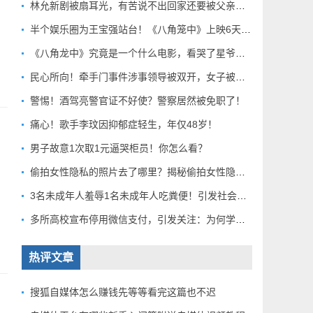
林允新剧被扇耳光，有苦说不出回家还要被父亲扇巴掌好扎心！
半个娱乐圈为王宝强站台！《八角笼中》上映6天总票房破10亿
《八角龙中》究竟是一个什么电影，看哭了星爷和莫言？
民心所向！牵手门事件涉事领导被双开，女子被解聘！
警惕！酒驾亮警官证不好使？警察居然被免职了！
痛心！歌手李玟因抑郁症轻生，年仅48岁！
男子故意1次取1元逼哭柜员！你怎么看？
偷拍女性隐私的照片去了哪里？揭秘偷拍女性隐私产业链！
3名未成年人羞辱1名未成年人吃粪便！引发社会关注！
多所高校宣布停用微信支付，引发关注：为何学校集体行动？
热评文章
搜狐自媒体怎么赚钱先等等看完这篇也不迟