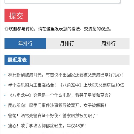
◎欢迎参与讨论，请在这里发表您的看法、交流您的观点。
年排行
月排行
周排行
最近发表
林允新剧被扇耳光，有苦说不出回家还要被父亲扇巴掌好扎心！
半个娱乐圈为王宝强站台！《八角笼中》上映6天总票房破10亿
《八角龙中》究竟是一个什么电影，看哭了星爷和莫言？
民心所向！牵手门事件涉事领导被双开，女子被解聘！
警惕！酒驾亮警官证不好使？警察居然被免职了！
痛心！歌手李玟因抑郁症轻生，年仅48岁！