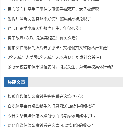
民心所向！牵手门事件涉事领导被双开，女子被解聘！
警惕！酒驾亮警官证不好使？警察居然被免职了！
痛心！歌手李玟因抑郁症轻生，年仅48岁！
男子故意1次取1元逼哭柜员！你怎么看？
偷拍女性隐私的照片去了哪里？揭秘偷拍女性隐私产业链！
3名未成年人羞辱1名未成年人吃粪便！引发社会关注！
多所高校宣布停用微信支付，引发关注：为何学校集体行动？
热评文章
搜狐自媒体怎么赚钱先等等看完这篇也不迟
自媒体平台有哪些新手入门篇附送自媒体视频教程
今日头条自媒体怎么赚钱你真的考虑做自媒体了吗
网易自媒体怎么赚钱看完这篇可以增加你的收益？