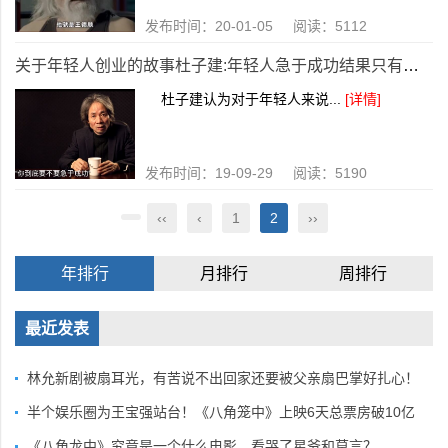
发布时间：20-01-05 阅读：5112
关于年轻人创业的故事杜子建:年轻人急于成功结果只有一个?
杜子建认为对于年轻人来说...
[详情]
发布时间：19-09-29 阅读：5190
‹‹
‹
1
2
››
年排行
月排行
周排行
最近发表
林允新剧被扇耳光，有苦说不出回家还要被父亲扇巴掌好扎心！
半个娱乐圈为王宝强站台！《八角笼中》上映6天总票房破10亿
《八角龙中》究竟是一个什么电影，看哭了星爷和莫言？