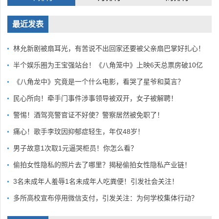
最近发表
林允新剧被扇耳光，有苦说不出回家还要被父亲扇巴掌好扎心！
半个娱乐圈为王宝强站台！《八角笼中》上映6天总票房破10亿
《八角龙中》究竟是一个什么电影，看哭了星爷和莫言？
民心所向！牵手门事件涉事领导被双开，女子被解聘！
警惕！酒驾亮警官证不好使？警察居然被免职了！
痛心！歌手李玟因抑郁症轻生，年仅48岁！
男子故意1次取1元逼哭柜员！你怎么看？
偷拍女性隐私的照片去了哪里？揭秘偷拍女性隐私产业链！
3名未成年人羞辱1名未成年人吃粪便！引发社会关注！
多所高校宣布停用微信支付，引发关注：为何学校集体行动？