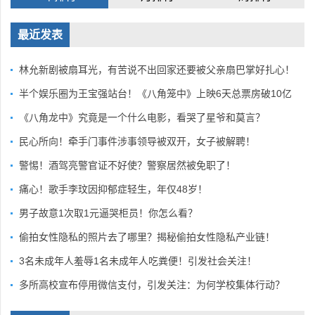
最近发表
林允新剧被扇耳光，有苦说不出回家还要被父亲扇巴掌好扎心！
半个娱乐圈为王宝强站台！《八角笼中》上映6天总票房破10亿
《八角龙中》究竟是一个什么电影，看哭了星爷和莫言？
民心所向！牵手门事件涉事领导被双开，女子被解聘！
警惕！酒驾亮警官证不好使？警察居然被免职了！
痛心！歌手李玟因抑郁症轻生，年仅48岁！
男子故意1次取1元逼哭柜员！你怎么看？
偷拍女性隐私的照片去了哪里？揭秘偷拍女性隐私产业链！
3名未成年人羞辱1名未成年人吃粪便！引发社会关注！
多所高校宣布停用微信支付，引发关注：为何学校集体行动？