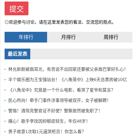
◎欢迎参与讨论，请在这里发表您的看法、交流您的观点。
年排行
月排行
周排行
最近发表
林允新剧被扇耳光，有苦说不出回家还要被父亲扇巴掌好扎心！
半个娱乐圈为王宝强站台！《八角笼中》上映6天总票房破10亿
《八角龙中》究竟是一个什么电影，看哭了星爷和莫言？
民心所向！牵手门事件涉事领导被双开，女子被解聘！
警惕！酒驾亮警官证不好使？警察居然被免职了！
痛心！歌手李玟因抑郁症轻生，年仅48岁！
男子故意1次取1元逼哭柜员！你怎么看？