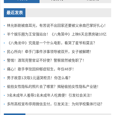
最近发表
林允新剧被扇耳光，有苦说不出回家还要被父亲扇巴掌好扎心！
半个娱乐圈为王宝强站台！《八角笼中》上映6天总票房破10亿
《八角龙中》究竟是一个什么电影，看哭了星爷和莫言？
民心所向！牵手门事件涉事领导被双开，女子被解聘！
警惕！酒驾亮警官证不好使？警察居然被免职了！
痛心！歌手李玟因抑郁症轻生，年仅48岁！
男子故意1次取1元逼哭柜员！你怎么看？
偷拍女性隐私的照片去了哪里？揭秘偷拍女性隐私产业链！
3名未成年人羞辱1名未成年人吃粪便！引发社会关注！
多所高校宣布停用微信支付，引发关注：为何学校集体行动？