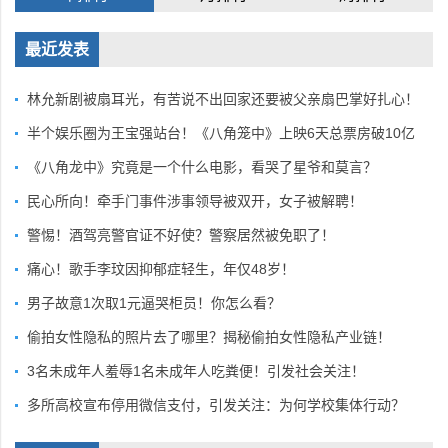
最近发表
林允新剧被扇耳光，有苦说不出回家还要被父亲扇巴掌好扎心！
半个娱乐圈为王宝强站台！《八角笼中》上映6天总票房破10亿
《八角龙中》究竟是一个什么电影，看哭了星爷和莫言？
民心所向！牵手门事件涉事领导被双开，女子被解聘！
警惕！酒驾亮警官证不好使？警察居然被免职了！
痛心！歌手李玟因抑郁症轻生，年仅48岁！
男子故意1次取1元逼哭柜员！你怎么看？
偷拍女性隐私的照片去了哪里？揭秘偷拍女性隐私产业链！
3名未成年人羞辱1名未成年人吃粪便！引发社会关注！
多所高校宣布停用微信支付，引发关注：为何学校集体行动？