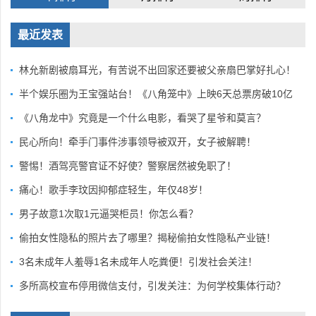
最近发表
林允新剧被扇耳光，有苦说不出回家还要被父亲扇巴掌好扎心！
半个娱乐圈为王宝强站台！《八角笼中》上映6天总票房破10亿
《八角龙中》究竟是一个什么电影，看哭了星爷和莫言？
民心所向！牵手门事件涉事领导被双开，女子被解聘！
警惕！酒驾亮警官证不好使？警察居然被免职了！
痛心！歌手李玟因抑郁症轻生，年仅48岁！
男子故意1次取1元逼哭柜员！你怎么看？
偷拍女性隐私的照片去了哪里？揭秘偷拍女性隐私产业链！
3名未成年人羞辱1名未成年人吃粪便！引发社会关注！
多所高校宣布停用微信支付，引发关注：为何学校集体行动？