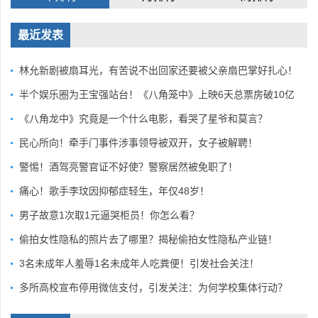
最近发表
林允新剧被扇耳光，有苦说不出回家还要被父亲扇巴掌好扎心！
半个娱乐圈为王宝强站台！《八角笼中》上映6天总票房破10亿
《八角龙中》究竟是一个什么电影，看哭了星爷和莫言？
民心所向！牵手门事件涉事领导被双开，女子被解聘！
警惕！酒驾亮警官证不好使？警察居然被免职了！
痛心！歌手李玟因抑郁症轻生，年仅48岁！
男子故意1次取1元逼哭柜员！你怎么看？
偷拍女性隐私的照片去了哪里？揭秘偷拍女性隐私产业链！
3名未成年人羞辱1名未成年人吃粪便！引发社会关注！
多所高校宣布停用微信支付，引发关注：为何学校集体行动？