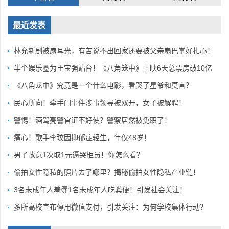
最近发表
林允新剧被扇耳光，有苦说不出回家还要被父亲扇巴掌好扎心！
半个娱乐圈为王宝强站台！《八角笼中》上映6天总票房破10亿
《八角龙中》究竟是一个什么电影，看哭了星爷和莫言？
民心所向！牵手门事件涉事领导被双开，女子被解聘！
警惕！酒驾亮警官证不好使？警察居然被免职了！
痛心！歌手李玟因抑郁症轻生，年仅48岁！
男子故意1次取1元逼哭柜员！你怎么看？
偷拍女性隐私的照片去了哪里？揭秘偷拍女性隐私产业链！
3名未成年人羞辱1名未成年人吃粪便！引发社会关注！
多所高校宣布停用微信支付，引发关注：为何学校集体行动？