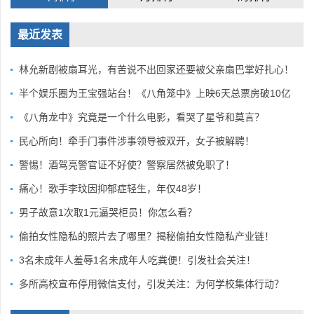
最近发表
林允新剧被扇耳光，有苦说不出回家还要被父亲扇巴掌好扎心！
半个娱乐圈为王宝强站台！《八角笼中》上映6天总票房破10亿
《八角龙中》究竟是一个什么电影，看哭了星爷和莫言？
民心所向！牵手门事件涉事领导被双开，女子被解聘！
警惕！酒驾亮警官证不好使？警察居然被免职了！
痛心！歌手李玟因抑郁症轻生，年仅48岁！
男子故意1次取1元逼哭柜员！你怎么看？
偷拍女性隐私的照片去了哪里？揭秘偷拍女性隐私产业链！
3名未成年人羞辱1名未成年人吃粪便！引发社会关注！
多所高校宣布停用微信支付，引发关注：为何学校集体行动？