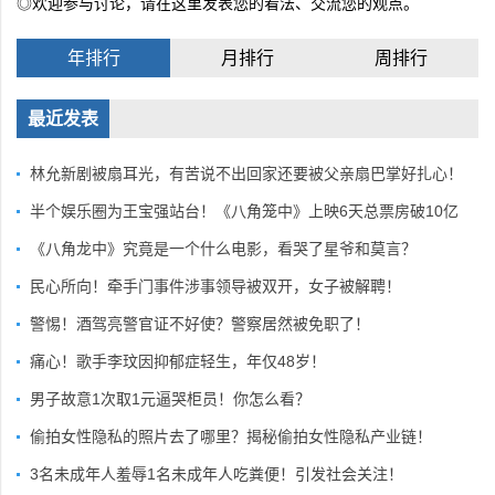
◎欢迎参与讨论，请在这里发表您的看法、交流您的观点。
年排行
月排行
周排行
最近发表
林允新剧被扇耳光，有苦说不出回家还要被父亲扇巴掌好扎心！
半个娱乐圈为王宝强站台！《八角笼中》上映6天总票房破10亿
《八角龙中》究竟是一个什么电影，看哭了星爷和莫言？
民心所向！牵手门事件涉事领导被双开，女子被解聘！
警惕！酒驾亮警官证不好使？警察居然被免职了！
痛心！歌手李玟因抑郁症轻生，年仅48岁！
男子故意1次取1元逼哭柜员！你怎么看？
偷拍女性隐私的照片去了哪里？揭秘偷拍女性隐私产业链！
3名未成年人羞辱1名未成年人吃粪便！引发社会关注！