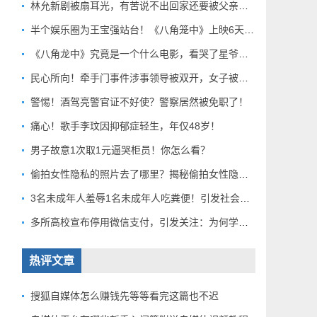
林允新剧被扇耳光，有苦说不出回家还要被父亲扇巴掌好扎心！
半个娱乐圈为王宝强站台！《八角笼中》上映6天总票房破10亿
《八角龙中》究竟是一个什么电影，看哭了星爷和莫言？
民心所向！牵手门事件涉事领导被双开，女子被解聘！
警惕！酒驾亮警官证不好使？警察居然被免职了！
痛心！歌手李玟因抑郁症轻生，年仅48岁！
男子故意1次取1元逼哭柜员！你怎么看？
偷拍女性隐私的照片去了哪里？揭秘偷拍女性隐私产业链！
3名未成年人羞辱1名未成年人吃粪便！引发社会关注！
多所高校宣布停用微信支付，引发关注：为何学校集体行动？
热评文章
搜狐自媒体怎么赚钱先等等看完这篇也不迟