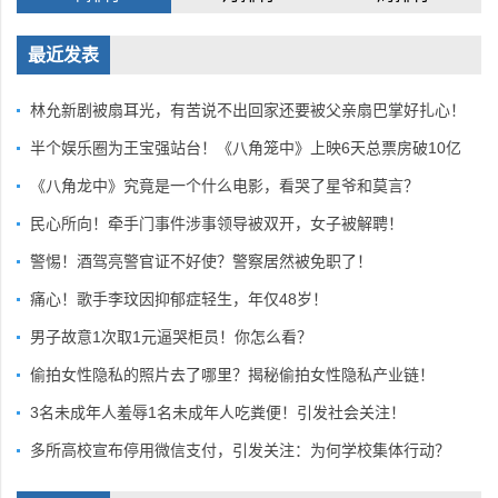
最近发表
林允新剧被扇耳光，有苦说不出回家还要被父亲扇巴掌好扎心！
半个娱乐圈为王宝强站台！《八角笼中》上映6天总票房破10亿
《八角龙中》究竟是一个什么电影，看哭了星爷和莫言？
民心所向！牵手门事件涉事领导被双开，女子被解聘！
警惕！酒驾亮警官证不好使？警察居然被免职了！
痛心！歌手李玟因抑郁症轻生，年仅48岁！
男子故意1次取1元逼哭柜员！你怎么看？
偷拍女性隐私的照片去了哪里？揭秘偷拍女性隐私产业链！
3名未成年人羞辱1名未成年人吃粪便！引发社会关注！
多所高校宣布停用微信支付，引发关注：为何学校集体行动？