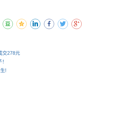
交278元
子！
生!