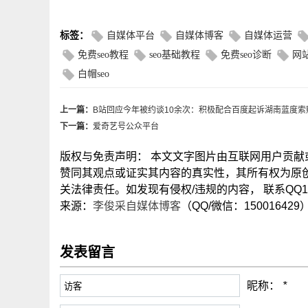
标签：
自媒体平台
自媒体博客
自媒体运营
免费seo教程
seo基础教程
免费seo诊断
网站
白帽seo
上一篇：
B站回应今​年被约谈10余次：积极配合百度起诉湖南蓝度索赔
下一篇：
爱奇艺号公众平台
版权与免责声明： 本文文字图片由互联网用户贡
赞同其观点或证实其内容的真实性，其所有权为原
关法律责任。如发现有侵权/违规的内容， 联系QQ15
来源：
李俊采自媒体博客
（QQ/微信：150016429
发表留言
昵称：
*