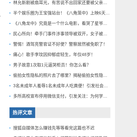
林允新剧被扇耳光，有苦说不出回家还要被父亲扇巴掌好扎心！
半个娱乐圈为王宝强站台！《八角笼中》上映6天总票房破10亿
个
《八角龙中》究竟是一个什么电影，看哭了星爷和莫言？
民心所向！牵手门事件涉事领导被双开，女子被解聘！
警惕！酒驾亮警官证不好使？警察居然被免职了！
痛心！歌手李玟因抑郁症轻生，年仅48岁！
男子故意1次取1元逼哭柜员！你怎么看？
偷拍女性隐私的照片去了哪里？揭秘偷拍女性隐私产业链！
3名未成年人羞辱1名未成年人吃粪便！引发社会关注！
多所高校宣布停用微信支付，引发关注：为何学校集体行动？
热评文章
搜狐自媒体怎么赚钱先等等看完这篇也不迟