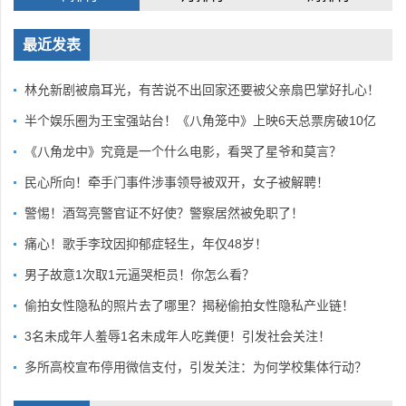
最近发表
林允新剧被扇耳光，有苦说不出回家还要被父亲扇巴掌好扎心！
半个娱乐圈为王宝强站台！《八角笼中》上映6天总票房破10亿
《八角龙中》究竟是一个什么电影，看哭了星爷和莫言？
民心所向！牵手门事件涉事领导被双开，女子被解聘！
警惕！酒驾亮警官证不好使？警察居然被免职了！
痛心！歌手李玟因抑郁症轻生，年仅48岁！
男子故意1次取1元逼哭柜员！你怎么看？
偷拍女性隐私的照片去了哪里？揭秘偷拍女性隐私产业链！
3名未成年人羞辱1名未成年人吃粪便！引发社会关注！
多所高校宣布停用微信支付，引发关注：为何学校集体行动？