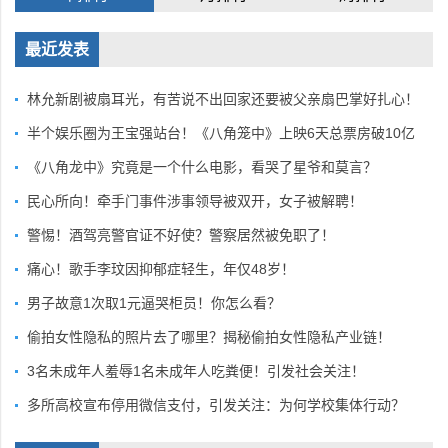
最近发表
林允新剧被扇耳光，有苦说不出回家还要被父亲扇巴掌好扎心！
半个娱乐圈为王宝强站台！《八角笼中》上映6天总票房破10亿
《八角龙中》究竟是一个什么电影，看哭了星爷和莫言？
民心所向！牵手门事件涉事领导被双开，女子被解聘！
警惕！酒驾亮警官证不好使？警察居然被免职了！
痛心！歌手李玟因抑郁症轻生，年仅48岁！
男子故意1次取1元逼哭柜员！你怎么看？
偷拍女性隐私的照片去了哪里？揭秘偷拍女性隐私产业链！
3名未成年人羞辱1名未成年人吃粪便！引发社会关注！
多所高校宣布停用微信支付，引发关注：为何学校集体行动？