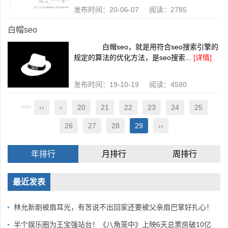
发布时间：20-06-07 阅读：2785
白帽seo
白帽seo，就是用符合seo搜索引擎的
规定的算法的优化方法，是seo搜索...
[详情]
发布时间：19-10-19 阅读：4580
‹‹
‹
20
21
22
23
24
25
26
27
28
29
››
年排行
月排行
周排行
最近发表
林允新剧被扇耳光，有苦说不出回家还要被父亲扇巴掌好扎心！
半个娱乐圈为王宝强站台！《八角笼中》上映6天总票房破10亿