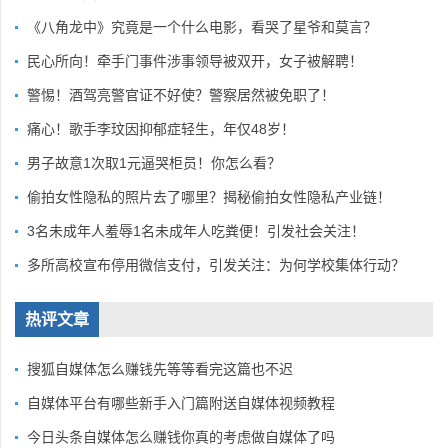
《八角龙中》究竟是一个什么电影，看哭了星爷和莫言？
民心所向！牵手门事件涉事领导被双开，女子被解聘！
警惕！酒驾亮警官证不好使？警察居然被免职了！
痛心！歌手李玟因抑郁症轻生，年仅48岁！
男子故意1次取1元逼哭柜员！你怎么看？
偷拍女性隐私的照片去了哪里？揭秘偷拍女性隐私产业链！
3名未成年人羞辱1名未成年人吃粪便！引发社会关注！
多所高校宣布停用微信支付，引发关注：为何学校集体行动？
热评文章
搜狐自媒体怎么赚钱先等等看完这篇也不迟
自媒体平台有哪些新手入门篇附送自媒体视频教程
今日头条自媒体怎么赚钱你真的考虑做自媒体了吗