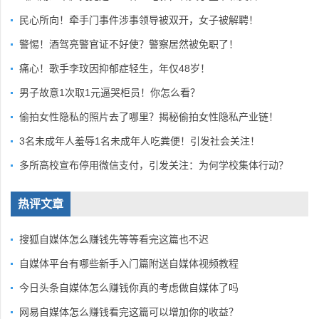
民心所向！牵手门事件涉事领导被双开，女子被解聘！
警惕！酒驾亮警官证不好使？警察居然被免职了！
痛心！歌手李玟因抑郁症轻生，年仅48岁！
男子故意1次取1元逼哭柜员！你怎么看？
偷拍女性隐私的照片去了哪里？揭秘偷拍女性隐私产业链！
3名未成年人羞辱1名未成年人吃粪便！引发社会关注！
多所高校宣布停用微信支付，引发关注：为何学校集体行动？
热评文章
搜狐自媒体怎么赚钱先等等看完这篇也不迟
自媒体平台有哪些新手入门篇附送自媒体视频教程
今日头条自媒体怎么赚钱你真的考虑做自媒体了吗
网易自媒体怎么赚钱看完这篇可以增加你的收益？