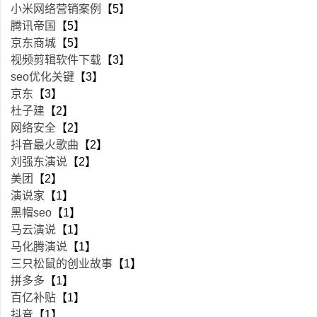
小米网络营销案例
【5】
腾讯帝国
【5】
京东商城
【5】
视频剪辑软件下载
【3】
seo优化关键
【3】
京东
【3】
杜子建
【2】
网络安全
【2】
抖音最火歌曲
【2】
刘强东演说
【2】
美团
【2】
演说家
【1】
黑帽seo
【1】
马云演说
【1】
马化腾演说
【1】
三只松鼠的创业故事
【1】
拼多多
【1】
百亿补贴
【1】
抖音
【1】