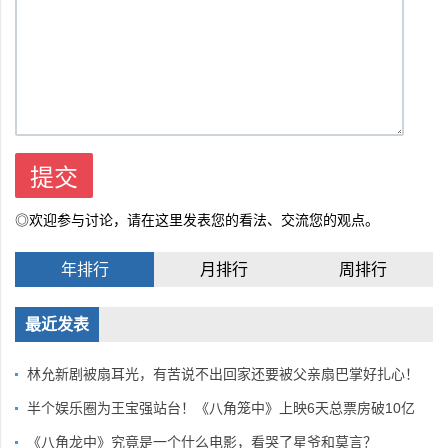
◎欢迎参与讨论，请在这里发表您的看法、交流您的观点。
年排行
月排行
周排行
最近发表
林允新剧被扇耳光，有苦说不出回家还要被父亲扇巴掌好扎心！
半个娱乐圈为王宝强站台！《八角笼中》上映6天总票房破10亿
《八角龙中》究竟是一个什么电影，看哭了星爷和莫言？