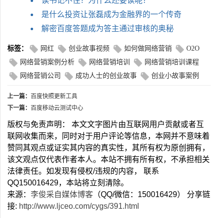
读书记不住？为什么还要读呢？
是什么投资让张磊成为金融界的一个传奇
解密百度答题成为答主通过审核的奥秘
标签：
网红
创业故事视频
如何做网络营销
O2O
网络营销案例分析
网络营销培训
网络营销培训课程
网络营销公司
成功人士的创业故事
创业小故事案例
上一篇：
百度快照更新工具
下一篇：
百度移动云测试中心
版权与免责声明： 本文文字图片由互联网用户贡献或者互
联网收集而来，同时对于用户评论等信息，本网并不意味着
赞同其观点或证实其内容的真实性，其所有权为原创拥有，
该文观点仅代表作者本人。本站不拥有所有权，不承担相关
法律责任。如发现有侵权/违规的内容， 联系
QQ150016429，本站将立刻清除。
来源：
李俊采自媒体博客
（QQ/微信：150016429） 分享链
接:
http://www.ljceo.com/cygs/391.html