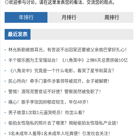
◎欢迎参与讨论，请在这里发表您的看法、交流您的观点。
年排行
月排行
周排行
最近发表
林允新剧被扇耳光，有苦说不出回家还要被父亲扇巴掌好扎心！
半个娱乐圈为王宝强站台！《八角笼中》上映6天总票房破10亿
《八角龙中》究竟是一个什么电影，看哭了星爷和莫言？
民心所向！牵手门事件涉事领导被双开，女子被解聘！
警惕！酒驾亮警官证不好使？警察居然被免职了！
痛心！歌手李玟因抑郁症轻生，年仅48岁！
男子故意1次取1元逼哭柜员！你怎么看？
偷拍女性隐私的照片去了哪里？揭秘偷拍女性隐私产业链！
3名未成年人羞辱1名未成年人吃粪便！引发社会关注！