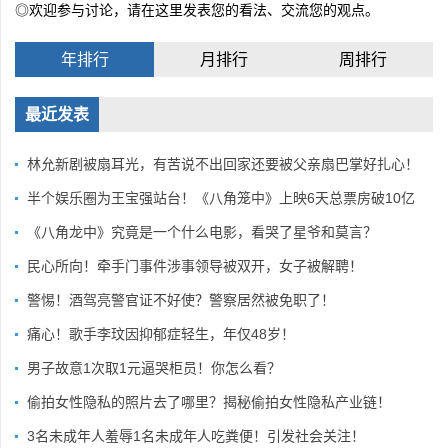
◎欢迎参与讨论，请在这里发表您的看法、交流您的观点。
年排行
月排行
周排行
最近发表
林允新剧被扇耳光，有苦说不出回家还要被父亲扇巴掌好扎心！
半个娱乐圈为王宝强站台！《八角笼中》上映6天总票房破10亿
《八角龙中》究竟是一个什么电影，看哭了星爷和莫言？
民心所向！牵手门事件涉事领导被双开，女子被解聘！
警惕！酒驾亮警官证不好使？警察居然被免职了！
痛心！歌手李玟因抑郁症轻生，年仅48岁！
男子故意1次取1元逼哭柜员！你怎么看？
偷拍女性隐私的照片去了哪里？揭秘偷拍女性隐私产业链！
3名未成年人羞辱1名未成年人吃粪便！引发社会关注！