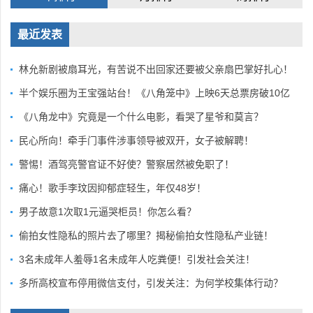
最近发表
林允新剧被扇耳光，有苦说不出回家还要被父亲扇巴掌好扎心！
半个娱乐圈为王宝强站台！《八角笼中》上映6天总票房破10亿
《八角龙中》究竟是一个什么电影，看哭了星爷和莫言？
民心所向！牵手门事件涉事领导被双开，女子被解聘！
警惕！酒驾亮警官证不好使？警察居然被免职了！
痛心！歌手李玟因抑郁症轻生，年仅48岁！
男子故意1次取1元逼哭柜员！你怎么看？
偷拍女性隐私的照片去了哪里？揭秘偷拍女性隐私产业链！
3名未成年人羞辱1名未成年人吃粪便！引发社会关注！
多所高校宣布停用微信支付，引发关注：为何学校集体行动？