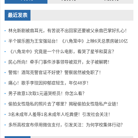
最近发表
林允新剧被扇耳光，有苦说不出回家还要被父亲扇巴掌好扎心！
半个娱乐圈为王宝强站台！《八角笼中》上映6天总票房破10亿
《八角龙中》究竟是一个什么电影，看哭了星爷和莫言？
民心所向！牵手门事件涉事领导被双开，女子被解聘！
警惕！酒驾亮警官证不好使？警察居然被免职了！
痛心！歌手李玟因抑郁症轻生，年仅48岁！
男子故意1次取1元逼哭柜员！你怎么看？
偷拍女性隐私的照片去了哪里？揭秘偷拍女性隐私产业链！
3名未成年人羞辱1名未成年人吃粪便！引发社会关注！
多所高校宣布停用微信支付，引发关注：为何学校集体行动？