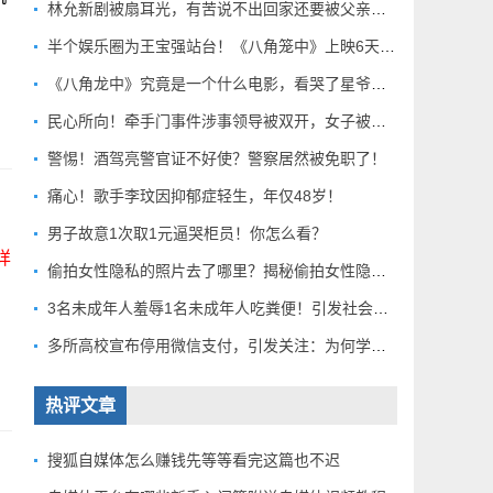
林允新剧被扇耳光，有苦说不出回家还要被父亲扇巴掌好扎心！
半个娱乐圈为王宝强站台！《八角笼中》上映6天总票房破10亿
《八角龙中》究竟是一个什么电影，看哭了星爷和莫言？
民心所向！牵手门事件涉事领导被双开，女子被解聘！
警惕！酒驾亮警官证不好使？警察居然被免职了！
痛心！歌手李玟因抑郁症轻生，年仅48岁！
男子故意1次取1元逼哭柜员！你怎么看？
详
偷拍女性隐私的照片去了哪里？揭秘偷拍女性隐私产业链！
3名未成年人羞辱1名未成年人吃粪便！引发社会关注！
多所高校宣布停用微信支付，引发关注：为何学校集体行动？
热评文章
搜狐自媒体怎么赚钱先等等看完这篇也不迟