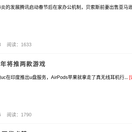
发展腾讯启动春节后在家办公机制，贝索斯前妻出售亚马
28 阅读：1633
半年将推两款游戏
在印度推出u盘服务，AirPods苹果就拿走了真无线耳机行...
[
26 阅读：1790