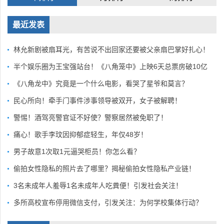
最近发表
林允新剧被扇耳光，有苦说不出回家还要被父亲扇巴掌好扎心！
半个娱乐圈为王宝强站台！《八角笼中》上映6天总票房破10亿
《八角龙中》究竟是一个什么电影，看哭了星爷和莫言？
民心所向！牵手门事件涉事领导被双开，女子被解聘！
警惕！酒驾亮警官证不好使？警察居然被免职了！
痛心！歌手李玟因抑郁症轻生，年仅48岁！
男子故意1次取1元逼哭柜员！你怎么看？
偷拍女性隐私的照片去了哪里？揭秘偷拍女性隐私产业链！
3名未成年人羞辱1名未成年人吃粪便！引发社会关注！
多所高校宣布停用微信支付，引发关注：为何学校集体行动？