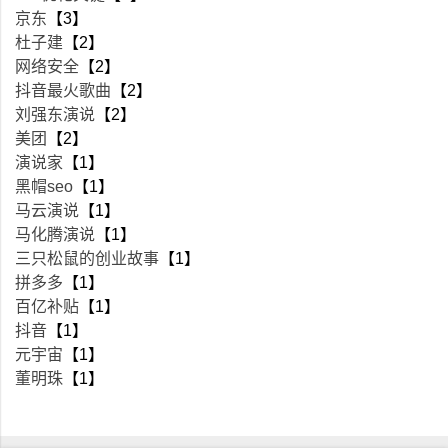
京东
【3】
杜子建
【2】
网络安全
【2】
抖音最火歌曲
【2】
刘强东演说
【2】
美团
【2】
演说家
【1】
黑帽seo
【1】
马云演说
【1】
马化腾演说
【1】
三只松鼠的创业故事
【1】
拼多多
【1】
百亿补贴
【1】
抖音
【1】
元宇宙
【1】
董明珠
【1】