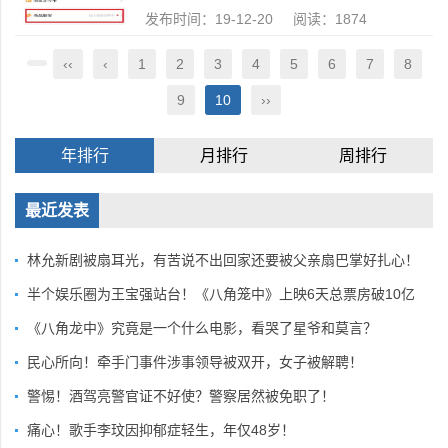
发布时间：19-12-20 阅读：1874
‹‹
‹
1
2
3
4
5
6
7
8
9
10
››
年排行
月排行
周排行
最近发表
林允新剧被扇耳光，有苦说不出回家还要被父亲扇巴掌好扎心！
半个娱乐圈为王宝强站台！《八角笼中》上映6天总票房破10亿
《八角龙中》究竟是一个什么电影，看哭了星爷和莫言？
民心所向！牵手门事件涉事领导被双开，女子被解聘！
警惕！酒驾亮警官证不好使？警察居然被免职了！
痛心！歌手李玟因抑郁症轻生，年仅48岁！