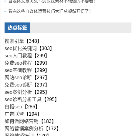
自媒体文章怎么写怎么找素材不想做的不要看！
看完这些自媒体运营技巧大汇总顿然开悟了！
热点标签
搜索引擎
【348】
seo优化关键词
【303】
seo入门教程
【299】
免费seo教程
【299】
seo基础教程
【299】
网站seo诊断
【297】
免费seo诊断
【297】
seo案例分析
【295】
seo诊断分析工具
【295】
白帽seo
【286】
广告联盟
【194】
如何做网络营销
【183】
网络营销案例分析
【172】
网络营销培训
【170】