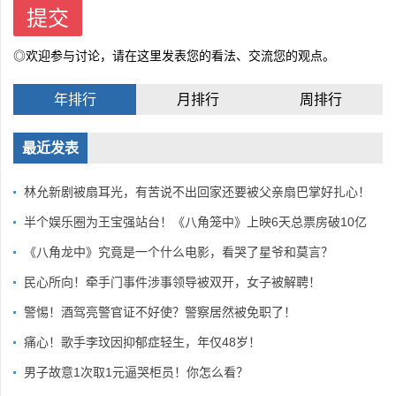
◎欢迎参与讨论，请在这里发表您的看法、交流您的观点。
年排行
月排行
周排行
最近发表
林允新剧被扇耳光，有苦说不出回家还要被父亲扇巴掌好扎心！
半个娱乐圈为王宝强站台！《八角笼中》上映6天总票房破10亿
《八角龙中》究竟是一个什么电影，看哭了星爷和莫言？
民心所向！牵手门事件涉事领导被双开，女子被解聘！
警惕！酒驾亮警官证不好使？警察居然被免职了！
痛心！歌手李玟因抑郁症轻生，年仅48岁！
男子故意1次取1元逼哭柜员！你怎么看？