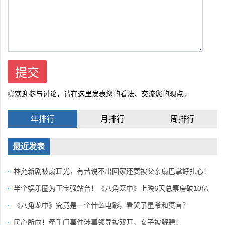
◎欢迎参与讨论，请在这里发表您的看法、交流您的观点。
年排行
月排行
周排行
最近发表
林允新剧被扇耳光，有苦说不出回家还要被父亲扇巴掌好扎心！
半个娱乐圈为王宝强站台！《八角笼中》上映6天总票房破10亿
《八角龙中》究竟是一个什么电影，看哭了星爷和莫言？
民心所向！牵手门事件涉事领导被双开，女子被解聘！