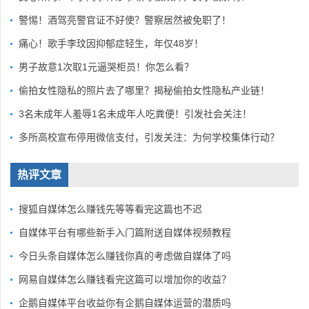
警惕！酒驾亮警官证不好使？警察居然被免职了！
痛心！歌手李玟因抑郁症轻生，年仅48岁！
男子故意1次取1元逼哭柜员！你怎么看？
偷拍女性隐私的照片去了哪里？揭秘偷拍女性隐私产业链！
3名未成年人羞辱1名未成年人吃粪便！引发社会关注！
多所高校宣布停用微信支付，引发关注：为何学校集体行动？
热评文章
搜狐自媒体怎么赚钱先等等看完这篇也不迟
自媒体平台有哪些新手入门篇附送自媒体视频教程
今日头条自媒体怎么赚钱你真的考虑做自媒体了吗
网易自媒体怎么赚钱看完这篇可以增加你的收益？
企鹅自媒体平台收益你有企鹅自媒体运营的潜质吗