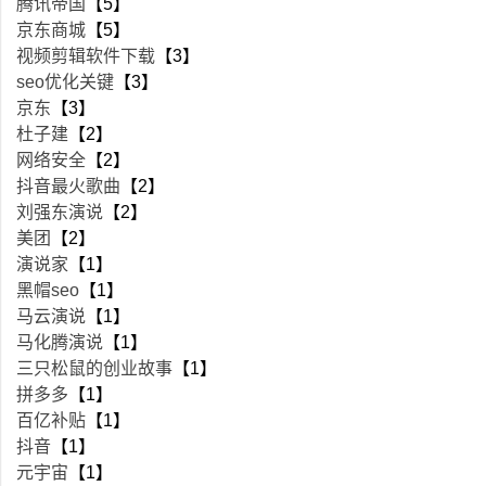
腾讯帝国
【5】
京东商城
【5】
视频剪辑软件下载
【3】
seo优化关键
【3】
京东
【3】
杜子建
【2】
网络安全
【2】
抖音最火歌曲
【2】
刘强东演说
【2】
美团
【2】
演说家
【1】
黑帽seo
【1】
马云演说
【1】
马化腾演说
【1】
三只松鼠的创业故事
【1】
拼多多
【1】
百亿补贴
【1】
抖音
【1】
元宇宙
【1】