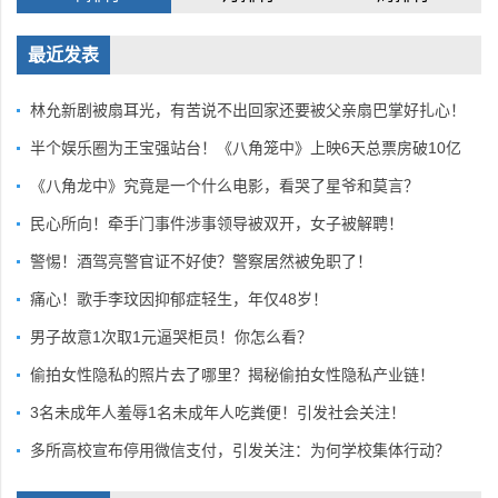
最近发表
林允新剧被扇耳光，有苦说不出回家还要被父亲扇巴掌好扎心！
半个娱乐圈为王宝强站台！《八角笼中》上映6天总票房破10亿
《八角龙中》究竟是一个什么电影，看哭了星爷和莫言？
民心所向！牵手门事件涉事领导被双开，女子被解聘！
警惕！酒驾亮警官证不好使？警察居然被免职了！
痛心！歌手李玟因抑郁症轻生，年仅48岁！
男子故意1次取1元逼哭柜员！你怎么看？
偷拍女性隐私的照片去了哪里？揭秘偷拍女性隐私产业链！
3名未成年人羞辱1名未成年人吃粪便！引发社会关注！
多所高校宣布停用微信支付，引发关注：为何学校集体行动？