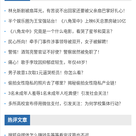
林允新剧被扇耳光，有苦说不出回家还要被父亲扇巴掌好扎心！
半个娱乐圈为王宝强站台！《八角笼中》上映6天总票房破10亿
《八角龙中》究竟是一个什么电影，看哭了星爷和莫言？
民心所向！牵手门事件涉事领导被双开，女子被解聘！
警惕！酒驾亮警官证不好使？警察居然被免职了！
痛心！歌手李玟因抑郁症轻生，年仅48岁！
男子故意1次取1元逼哭柜员！你怎么看？
偷拍女性隐私的照片去了哪里？揭秘偷拍女性隐私产业链！
3名未成年人羞辱1名未成年人吃粪便！引发社会关注！
多所高校宣布停用微信支付，引发关注：为何学校集体行动？
热评文章
搜狐自媒体怎么赚钱先等等看完这篇也不迟