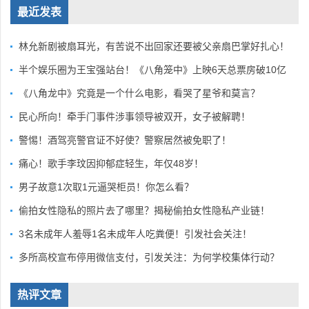
最近发表
林允新剧被扇耳光，有苦说不出回家还要被父亲扇巴掌好扎心！
半个娱乐圈为王宝强站台！《八角笼中》上映6天总票房破10亿
《八角龙中》究竟是一个什么电影，看哭了星爷和莫言？
民心所向！牵手门事件涉事领导被双开，女子被解聘！
警惕！酒驾亮警官证不好使？警察居然被免职了！
痛心！歌手李玟因抑郁症轻生，年仅48岁！
男子故意1次取1元逼哭柜员！你怎么看？
偷拍女性隐私的照片去了哪里？揭秘偷拍女性隐私产业链！
3名未成年人羞辱1名未成年人吃粪便！引发社会关注！
多所高校宣布停用微信支付，引发关注：为何学校集体行动？
热评文章