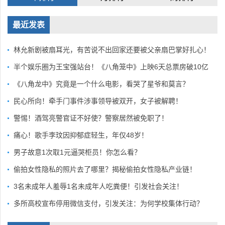
最近发表
林允新剧被扇耳光，有苦说不出回家还要被父亲扇巴掌好扎心！
半个娱乐圈为王宝强站台！《八角笼中》上映6天总票房破10亿
《八角龙中》究竟是一个什么电影，看哭了星爷和莫言？
民心所向！牵手门事件涉事领导被双开，女子被解聘！
警惕！酒驾亮警官证不好使？警察居然被免职了！
痛心！歌手李玟因抑郁症轻生，年仅48岁！
男子故意1次取1元逼哭柜员！你怎么看？
偷拍女性隐私的照片去了哪里？揭秘偷拍女性隐私产业链！
3名未成年人羞辱1名未成年人吃粪便！引发社会关注！
多所高校宣布停用微信支付，引发关注：为何学校集体行动？