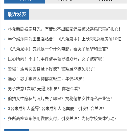
最近发表
林允新剧被扇耳光，有苦说不出回家还要被父亲扇巴掌好扎心！
半个娱乐圈为王宝强站台！《八角笼中》上映6天总票房破10亿
《八角龙中》究竟是一个什么电影，看哭了星爷和莫言？
民心所向！牵手门事件涉事领导被双开，女子被解聘！
警惕！酒驾亮警官证不好使？警察居然被免职了！
痛心！歌手李玟因抑郁症轻生，年仅48岁！
男子故意1次取1元逼哭柜员！你怎么看？
偷拍女性隐私的照片去了哪里？揭秘偷拍女性隐私产业链！
3名未成年人羞辱1名未成年人吃粪便！引发社会关注！
多所高校宣布停用微信支付，引发关注：为何学校集体行动？