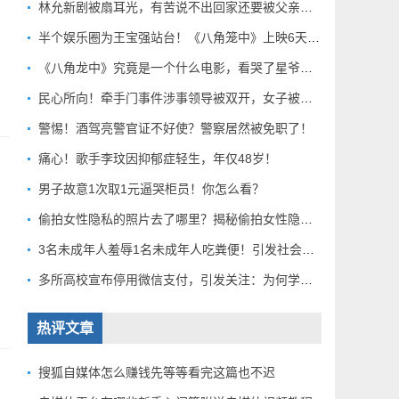
林允新剧被扇耳光，有苦说不出回家还要被父亲扇巴掌好扎心！
半个娱乐圈为王宝强站台！《八角笼中》上映6天总票房破10亿
《八角龙中》究竟是一个什么电影，看哭了星爷和莫言？
民心所向！牵手门事件涉事领导被双开，女子被解聘！
警惕！酒驾亮警官证不好使？警察居然被免职了！
痛心！歌手李玟因抑郁症轻生，年仅48岁！
男子故意1次取1元逼哭柜员！你怎么看？
偷拍女性隐私的照片去了哪里？揭秘偷拍女性隐私产业链！
3名未成年人羞辱1名未成年人吃粪便！引发社会关注！
多所高校宣布停用微信支付，引发关注：为何学校集体行动？
热评文章
搜狐自媒体怎么赚钱先等等看完这篇也不迟