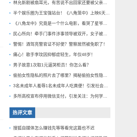
林允新剧被扇耳光，有苦说不出回家还要被父亲扇巴掌好扎心！
半个娱乐圈为王宝强站台！《八角笼中》上映6天总票房破10亿
《八角龙中》究竟是一个什么电影，看哭了星爷和莫言？
民心所向！牵手门事件涉事领导被双开，女子被解聘！
警惕！酒驾亮警官证不好使？警察居然被免职了！
痛心！歌手李玟因抑郁症轻生，年仅48岁！
男子故意1次取1元逼哭柜员！你怎么看？
偷拍女性隐私的照片去了哪里？揭秘偷拍女性隐私产业链！
3名未成年人羞辱1名未成年人吃粪便！引发社会关注！
多所高校宣布停用微信支付，引发关注：为何学校集体行动？
热评文章
搜狐自媒体怎么赚钱先等等看完这篇也不迟