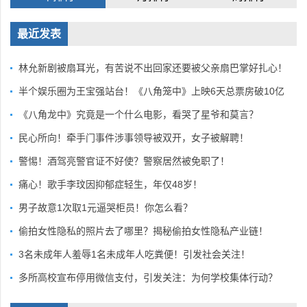
最近发表
林允新剧被扇耳光，有苦说不出回家还要被父亲扇巴掌好扎心！
半个娱乐圈为王宝强站台！《八角笼中》上映6天总票房破10亿
《八角龙中》究竟是一个什么电影，看哭了星爷和莫言？
民心所向！牵手门事件涉事领导被双开，女子被解聘！
警惕！酒驾亮警官证不好使？警察居然被免职了！
痛心！歌手李玟因抑郁症轻生，年仅48岁！
男子故意1次取1元逼哭柜员！你怎么看？
偷拍女性隐私的照片去了哪里？揭秘偷拍女性隐私产业链！
3名未成年人羞辱1名未成年人吃粪便！引发社会关注！
多所高校宣布停用微信支付，引发关注：为何学校集体行动？