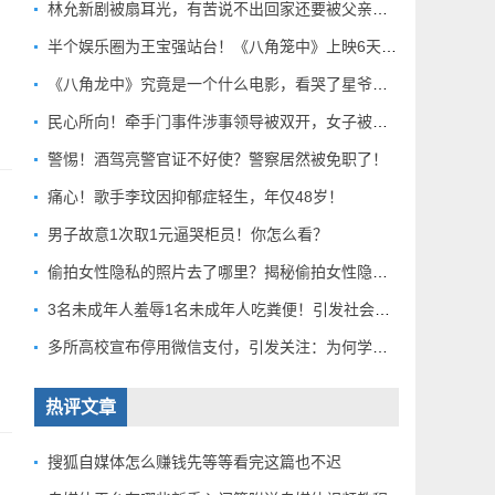
林允新剧被扇耳光，有苦说不出回家还要被父亲扇巴掌好扎心！
半个娱乐圈为王宝强站台！《八角笼中》上映6天总票房破10亿
《八角龙中》究竟是一个什么电影，看哭了星爷和莫言？
民心所向！牵手门事件涉事领导被双开，女子被解聘！
警惕！酒驾亮警官证不好使？警察居然被免职了！
痛心！歌手李玟因抑郁症轻生，年仅48岁！
男子故意1次取1元逼哭柜员！你怎么看？
偷拍女性隐私的照片去了哪里？揭秘偷拍女性隐私产业链！
3名未成年人羞辱1名未成年人吃粪便！引发社会关注！
多所高校宣布停用微信支付，引发关注：为何学校集体行动？
热评文章
搜狐自媒体怎么赚钱先等等看完这篇也不迟