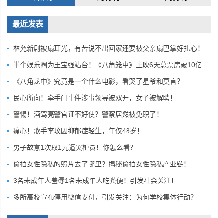
最近发表
林允新剧被扇耳光，有苦说不出回家还要被父亲扇巴掌好扎心！
半个娱乐圈为王宝强站台！《八角笼中》上映6天总票房破10亿
《八角龙中》究竟是一个什么电影，看哭了星爷和莫言？
民心所向！牵手门事件涉事领导被双开，女子被解聘！
警惕！酒驾亮警官证不好使？警察居然被免职了！
痛心！歌手李玟因抑郁症轻生，年仅48岁！
男子故意1次取1元逼哭柜员！你怎么看？
偷拍女性隐私的照片去了哪里？揭秘偷拍女性隐私产业链！
3名未成年人羞辱1名未成年人吃粪便！引发社会关注！
多所高校宣布停用微信支付，引发关注：为何学校集体行动？