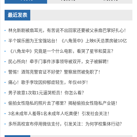
最近发表
林允新剧被扇耳光，有苦说不出回家还要被父亲扇巴掌好扎心！
半个娱乐圈为王宝强站台！《八角笼中》上映6天总票房破10亿
《八角龙中》究竟是一个什么电影，看哭了星爷和莫言？
民心所向！牵手门事件涉事领导被双开，女子被解聘！
警惕！酒驾亮警官证不好使？警察居然被免职了！
痛心！歌手李玟因抑郁症轻生，年仅48岁！
男子故意1次取1元逼哭柜员！你怎么看？
偷拍女性隐私的照片去了哪里？揭秘偷拍女性隐私产业链！
3名未成年人羞辱1名未成年人吃粪便！引发社会关注！
多所高校宣布停用微信支付，引发关注：为何学校集体行动？